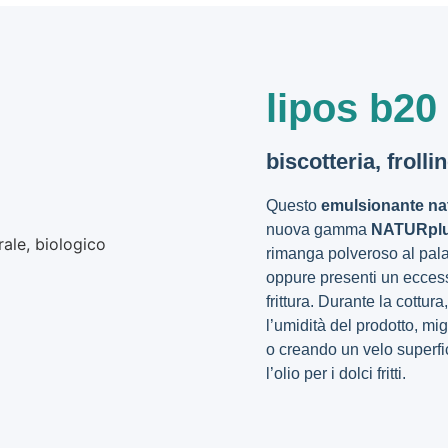
lipos b20
biscotteria, frollin
Questo
emulsionante na
nuova gamma
NATURpl
rimanga polveroso al palat
oppure presenti un eccess
frittura. Durante la cottur
l’umidità del prodotto, mig
o creando un velo superfic
l’olio per i dolci fritti.