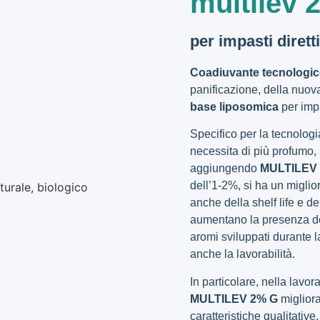
multilev 
per impasti diretti,
Coadiuvante tecnologic
panificazione, della nu
base liposomica
per impas
Specifico per la tecnologia
necessita di più profumo,
aggiungendo
MULTILEV
dell’1-2%, si ha un migli
anche della shelf life e de
aumentano la presenza de
aromi sviluppati durante 
anche la lavorabilità.
In particolare, nella lavor
MULTILEV 2% G
migliora
caratteristiche qualitativ