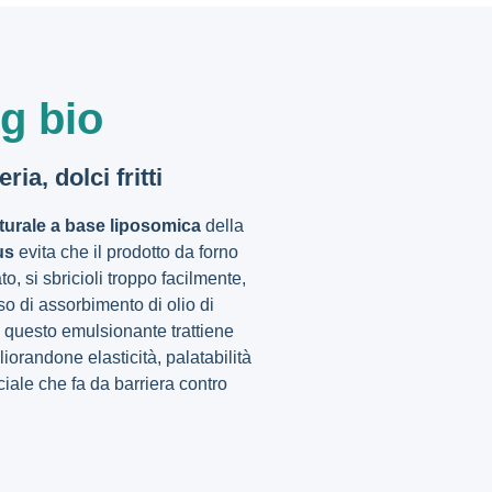
 g bio
eria, dolci fritti
turale a base liposomica
della
us
evita che il prodotto da forno
o, si sbricioli troppo facilmente,
o di assorbimento di olio di
a, questo emulsionante trattiene
liorandone elasticità, palatabilità
iale che fa da barriera contro