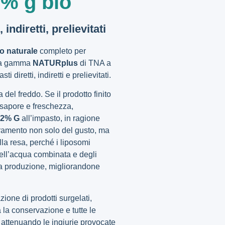
2% g bio
 indiretti, prelievitati
o naturale
completo per
ova gamma
NATURplus
di TNA a
ti diretti, indiretti e prelievitati.
 del freddo. Se il prodotto finito
 sapore e freschezza,
 2% G
all’impasto, in ragione
oramento non solo del gusto, ma
lla resa, perché i liposomi
ll’acqua combinata e degli
la produzione, migliorandone
azione di prodotti surgelati,
 la conservazione e tutte le
e, attenuando le ingiurie provocate